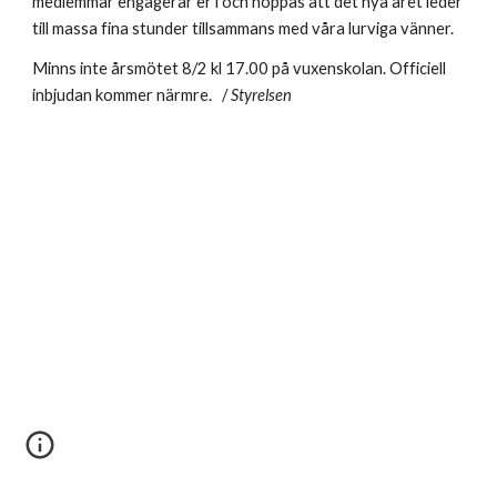
medlemmar engagerar er i och hoppas att det nya året leder
till massa fina stunder tillsammans med våra lurviga vänner.
Minns inte årsmötet 8/2 kl 17.00 på vuxenskolan. Officiell
inbjudan kommer närmre. /
Styrelsen